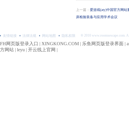
热烈祝贺：广开控股生命
上一篇：
爱游戏(aty)中国官方
广州开发区管委会副主任
床检验装备与应用学术会议
广州市黄埔区委书记陈杰
® 2010 www.roomxescape.com. A
友情链接
法律法规
网站地图
隐私权限
爱游戏(aty)中国官方网站与高博
医疗集团达
FH网页版登录入口
|
XINGKONG.COM
|
乐鱼网页版登录界面
|
方网站
|
leyu
|
开云线上官网
|
喜讯！爱游戏(aty)中国官方网站
成功入选“
喜讯！爱游戏(aty)中国官方网站
获评北京市
喜讯！爱游戏(aty)中国官方网站
医学参考实
爱游戏(aty)中国官方网站荣获经
开区五星公
爱游戏(aty)中国官方网站签约
MAI47、纷享销客
爱游戏(aty)中国官方网站与润达
医疗达成战
爱游戏(aty)中国官方网站董事长
王凯翔先生
喜讯！爱游戏(aty)中国官方网站