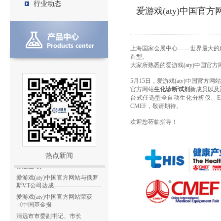
行业动态
爱游戏(aty)中国官方网站荣
爱游戏(aty)中国
获“2017年度中国
2017全国检验大会圆满落幕
爱游戏(aty)中国官方网站闪耀
上海国家会展中心——世界最大的
CACLP 2025：创新
造型。
大家所熟悉的爱游戏(aty)中国官
邀请函丨爱游戏(aty)中国官方网
站邀您共聚
5月15日，爱游戏(aty)中国官方
爱游戏(aty)中国官方网站获评中
官方网站
生化诊断试剂
新成员以及
上协“2024上
台式任选型全自动生化分析仪、En
爱游戏(aty)中国官方网站再次入
CMEF，敬请期待。
选 “北京专
欢迎您莅临指导！
爱游戏(aty)中国官方网站与苏州
立禾生物正
爱游戏(aty)中国官方网站荣获“证
券之星·资
热点新闻
爱游戏(aty)中国官方网站与俄罗
斯VT公司达成
爱游戏(aty)中国官方网站荣获
《中国基金报
清远市市委副书记、市长
中国品牌日丨 爱游戏(aty)中国官