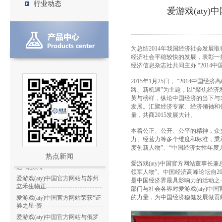
行业动态
爱游戏(aty)中国官方网站在2018
爱游戏(aty
年卫生部参考
为促进医学装备领域发展
山水之都，美丽重庆！利
为总结2014年我国经济社会发
经济社会平稳较快的发展，表彰一
爱游戏(aty)中国官方网站荣
经济信息杂志社共同主办 “201
获“2017年度中国
2015年1月25日， “2014
2017全国检验大会圆满落幕
路、新机遇”为主题，以“聚焦经济
英与榜样，纵论中国经济的当下与
爱游戏(aty)中国官方网站闪耀
发展。汇聚经济专家、经济领袖和
CACLP 2025：创新
量，共商2015发展大计。
邀请函丨爱游戏(aty)中国官方网
站邀您共聚
本着公正、公开、公平的精神，众
力、经营力等多个维度和标准，秉
爱游戏(aty)中国官方网站获评中
上协“2024上
度创新人物”、“中国经济女性年度
热点新闻
爱游戏(aty)中国官方网站再次入
爱游戏(aty)中国官方网站董事
选 “北京专
领军人物”。中国经济高峰论坛自2
爱游戏(aty)中国官方网站与苏州
是中国经济界最具影响力的活动之一
立禾生物正
部门与社会各界对爱游戏(aty)中
的力量，为中国经济稳健发展做贡
爱游戏(aty)中国官方网站荣获“证
券之星·资
爱游戏(aty)中国官方网站与俄罗