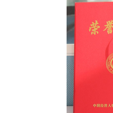
会议回顾丨第二届ZAODX世界
会议预告丨爱游戏(aty)中国官方
网站与您相
汇聚智慧 ：善济学社第一
热烈祝贺：广开控股生命
广州开发区管委会副主任
广州市黄埔区委书记陈杰
爱游戏(aty)中国官方网站与高博
医疗集团达
喜讯！爱游戏(aty)中国官方网站
成功入选“
喜讯！爱游戏(aty)中国官方网站
获评北京市
喜讯！爱游戏(aty)中国官方网站
医学参考实
爱游戏(aty)中国官方网站荣获经
开区五星公
爱游戏(aty)中国官方网站签约