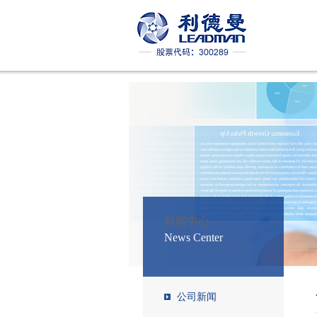
心系武汉|北京爱游戏(aty)中国官
方网站向湖
喜讯：爱游戏(aty)中国官方网站
荣获“科技
“乘风.破浪.共创.辉煌”
喜讯：爱游戏(aty)中国官方网站
喜迎高新科
感恩有你 一路同行 丨利德
强强联手 共铸辉煌 | 利德
喜讯：爱游戏(aty)中国官方网站
荣获“2018年
喜讯：爱游戏(aty)中国官方网站
新闻中心
参考实验室
News Center
爱游戏(aty)中国官方网站成功举
办2018年代理
爱游戏(aty)中国官方网站盛大亮
相2018美国芝
公司新闻
爱游戏(aty)中国官方网站在2017
年RELA试验中再