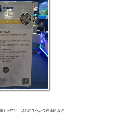
牌和主推产品，是临床生化及免疫诊断系统