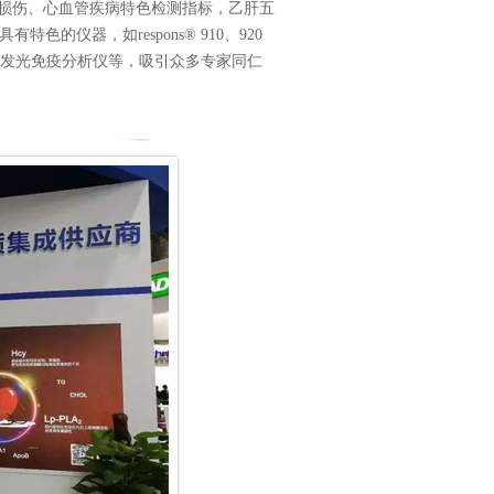
能损伤、心血管疾病特色检测指标，乙肝五
色的仪器，如respons® 910、920
动化学发光免疫分析仪等，吸引众多专家同仁