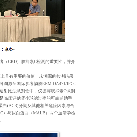
者（CKD）胱抑素C检测的重要性，并介
临床上具有重要的价值，未溯源的检测结果
国际参考物质ERM-DA471/IFCC
透射比浊试剂盒中，仅德赛胱抑素C试剂
是临床评估肾小球滤过率的可靠辅助手
尿白蛋白(ACR)分期及其他相关危险因素与合
sC）与尿白蛋白（MALB）两个血清学检
。