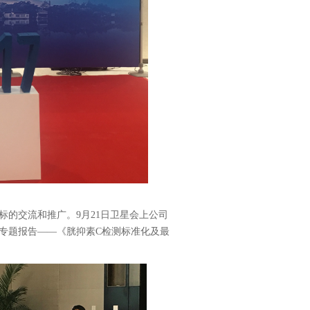
的交流和推广。9月21日卫星会上公司
专题报告——《胱抑素C检测标准化及最