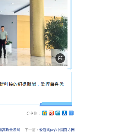
分享到：
持续高质量发展
下一篇：
爱游戏(aty)中国官方网