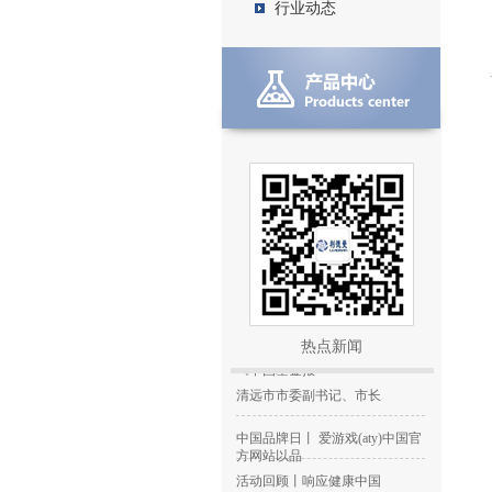
行业动态
2017全国检验大会圆满落幕
爱游戏(aty)中国官方网站闪耀
CACLP 2025：创新
邀请函丨爱游戏(aty)中国官方网
站邀您共聚
爱游戏(aty)中国官方网站获评中
上协“2024上
爱游戏(aty)中国官方网站再次入
选 “北京专
爱游戏(aty)中国官方网站与苏州
立禾生物正
爱游戏(aty)中国官方网站荣获“证
券之星·资
爱游戏(aty)中国官方网站与俄罗
斯VT公司达成
热点新闻
爱游戏(aty)中国官方网站荣获
《中国基金报
清远市市委副书记、市长
中国品牌日丨 爱游戏(aty)中国官
方网站以品
活动回顾丨响应健康中国