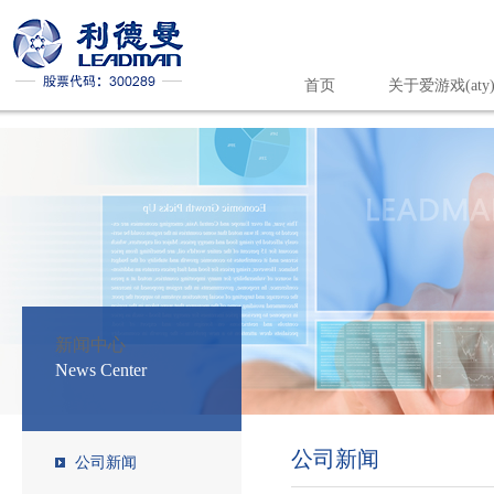
医学参考实
阿匹斯科技两项新型冠状
心系武汉|北京爱游戏(aty)中国官
首页
关于爱游戏(at
方网站向湖
喜讯：爱游戏(aty)中国官方网站
人力资源
爱游戏(at
荣获“科技
“乘风.破浪.共创.辉煌”
喜讯：爱游戏(aty)中国官方网站
喜迎高新科
感恩有你 一路同行 丨利德
强强联手 共铸辉煌 | 利德
喜讯：爱游戏(aty)中国官方网站
新闻中心
荣获“2018年
News Center
喜讯：爱游戏(aty)中国官方网站
参考实验室
爱游戏(aty)中国官方网站成功举
办2018年代理
公司新闻
爱游戏(aty)中国官方网站盛大亮
公司新闻
相2018美国芝