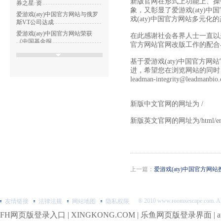
新版官网在形式上功能上、操
券之星·资
象，又彰显了爱游戏(aty
爱游戏(aty)中国官方网站与俄罗
戏(aty)中国官方网站多
斯VT公司达成
爱游戏(aty)中国官方网站荣获
在此感谢社会各界人士一直以来
《中国基金报
官方网站官网改版工作的配合
清远市市委副书记、市长
基于爱游戏(aty)中国官
进，希望您在浏览网站的同时
中国品牌日丨 爱游戏(aty)中国官
leadman-integrity@lea
方网站以品
活动回顾丨响应健康中国
新版中文官网的网址为
/
IFCC执行委员会秘书长及北
新版英文官网的网址为
/html/e
爱游戏(aty)中国官方网站丨爱游
戏(aty)中国官方网站2023年度
2024年会盛典丨爱游戏(aty)中国
官方网站年会
喜报|爱游戏(aty)中国官方网站获
上一篇：
爱游戏(aty)中国官方网
评北京经开
科研创新│爱游戏(aty)中国官方
网站ST2科研
® 2010 www.roomxescape.com. A
友情链接
法律法规
网站地图
隐私权限
科研创新 │ 爱游戏(aty)中国官方
FH网页版登录入口
|
XINGKONG.COM
|
乐鱼网页版登录界面
|
网站子公司