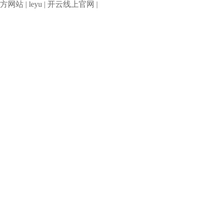
方网站
|
leyu
|
开云线上官网
|
喜讯丨爱游戏(aty)中国官方网站
荣登2023北京
会议回顾丨第二届ZAODX世界
会议预告丨爱游戏(aty)中国官方
网站与您相
汇聚智慧 ：善济学社第一
热烈祝贺：广开控股生命
广州开发区管委会副主任
广州市黄埔区委书记陈杰
爱游戏(aty)中国官方网站与高博
医疗集团达
喜讯！爱游戏(aty)中国官方网站
成功入选“
喜讯！爱游戏(aty)中国官方网站
获评北京市
喜讯！爱游戏(aty)中国官方网站
医学参考实
爱游戏(aty)中国官方网站荣获经