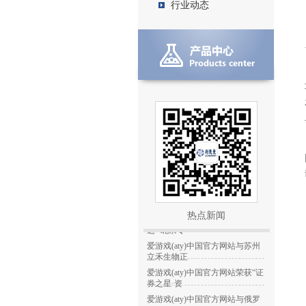
行业动态
爱游戏(aty)中国官方网站在2018
年卫生部参考
为促进医学装备领域发展
山水之都，美丽重庆！利
爱游戏(aty)中国官方网站荣
获“2017年度中国
2017全国检验大会圆满落幕
爱游戏(aty)中国官方网站闪耀
CACLP 2025：创新
邀请函丨爱游戏(aty)中国官方网
站邀您共聚
爱游戏(aty)中国官方网站获评中
上协“2024上
热点新闻
爱游戏(aty)中国官方网站再次入
选 “北京专
爱游戏(aty)中国官方网站与苏州
立禾生物正
爱游戏(aty)中国官方网站荣获“证
券之星·资
爱游戏(aty)中国官方网站与俄罗