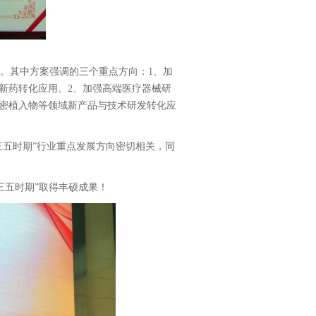
。其中方案强调的三个重点方向：1、加
新药转化应用。2、加强高端医疗器械研
密植入物等领域新产品与技术研发转化应
三五时期”行业重点发展方向密切相关，同
三五时期”取得丰硕成果！