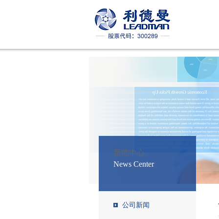
心系武汉|北京爱游戏(aty)中国官
方网站向湖
喜讯：爱游戏(aty)中国官方网站
荣获“科技
“乘风.破浪.共创.辉煌”
喜讯：爱游戏(aty)中国官方网站
喜迎高新科
感恩有你 一路同行 丨利德
强强联手 共铸辉煌 | 利德
喜讯：爱游戏(aty)中国官方网站
荣获“2018年
喜讯：爱游戏(aty)中国官方网站
新闻中心
参考实验室
News Center
爱游戏(aty)中国官方网站成功举
办2018年代理
爱游戏(aty)中国官方网站盛大亮
相2018美国芝
爱游戏(aty)中国官方网站在2017
公司新闻
年RELA试验中再